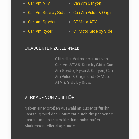
Can Am ATV
Can Am Canyon
Can Am Side by Side
Can Am Pulse & Origin
Can Am Spyder
CF Moto ATV
Can Am Ryker
CF Moto Side by Side
QUADCENTER ZOLLERNALB
Offizieller Vertragspartner von
Can Am ATV & Side by Side, Can
Am Spyder, Ryker & Canyon, Can
Am Pulse & Origin und CF Moto
ATV & Side by Side.
VERKAUF VON ZUBEHÖR
Neben einer großen Auswahl an Zubehör für Ihr
Fahrzeug wird das Sortiment durch die passende
Fahrer- und Freizeitbekleidung nahmhafter
Markenhersteller abgerundet.